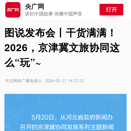
央广网
讲好中国故事 传播中国声音
图说发布会丨干货满满！
2026，京津冀文旅协同这
么“玩”~
源：河北网络广播电视台
2026-05-21 14:27:52