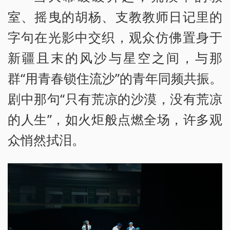
室、摇曳的胡杨、支教教师日记里的
字句在光影中交织，观众仿佛置身于
新疆且末的风沙与星空之间，与那
群“用青春锁住流沙”的青年同频共振。
剧中那句“只有荒凉的沙漠，没有荒凉
的人生”，如火炬般点燃全场，许多观
众悄然拭泪。