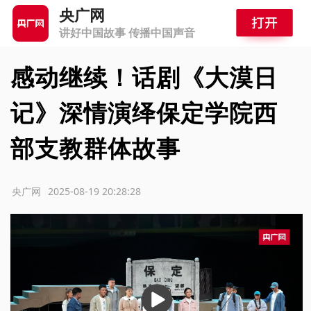
央广网
讲好中国故事 传播中国声音
感动继续！话剧《大漠日
记》深情演绎保定学院西
部支教群体故事
源：央广网
2025-08-19 20:28:28
播
放