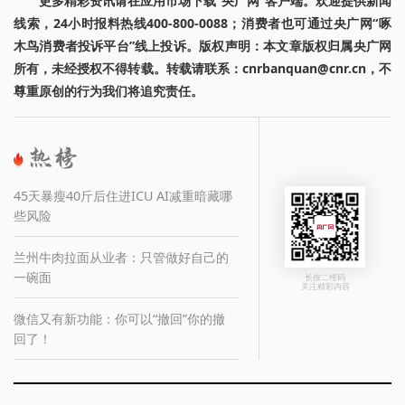
更多精彩资讯请在应用市场下载“央广网”客户端。欢迎提供新闻
线索，24小时报料热线400-800-0088；消费者也可通过央广网“啄
木鸟消费者投诉平台”线上投诉。版权声明：本文章版权归属央广网
所有，未经授权不得转载。转载请联系：cnrbanquan@cnr.cn，不
尊重原创的行为我们将追究责任。
45天暴瘦40斤后住进ICU AI减重暗藏哪
些风险
兰州牛肉拉面从业者：只管做好自己的
一碗面
长按二维码
关注精彩内容
微信又有新功能：你可以“撤回”你的撤
回了！