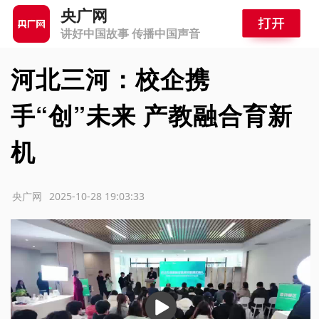
央广网
讲好中国故事 传播中国声音
河北三河：校企携
手“创”未来 产教融合育新
机
源：央广网
2025-10-28 19:03:33
播
放