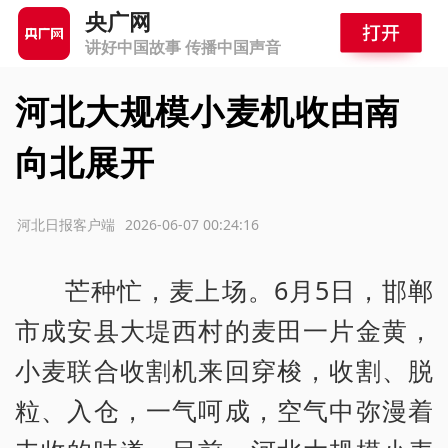
央广网
讲好中国故事 传播中国声音
河北大规模小麦机收由南
向北展开
源：河北日报客户端
2026-06-07 00:24:16
芒种忙，麦上场。6月5日，邯郸
市成安县大堤西村的麦田一片金黄，
小麦联合收割机来回穿梭，收割、脱
粒、入仓，一气呵成，空气中弥漫着