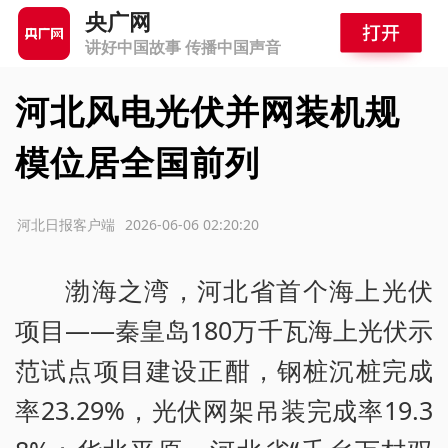
央广网
讲好中国故事 传播中国声音
河北风电光伏并网装机规
模位居全国前列
源：河北日报客户端
2026-06-06 02:20:20
渤海之湾，河北省首个海上光伏
项目——秦皇岛180万千瓦海上光伏示
范试点项目建设正酣，钢桩沉桩完成
率23.29%，光伏网架吊装完成率19.3