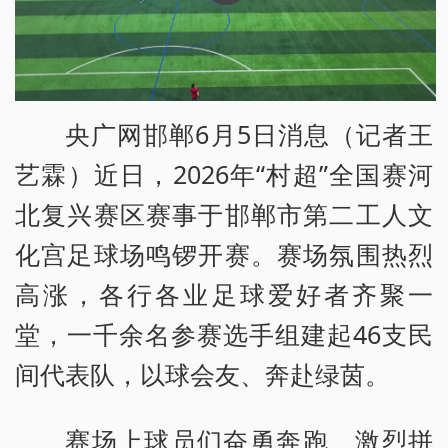
央广网邯郸6月5日消息（记者王
艺霖）近日，2026年“村超”全国赛河
北复兴赛区赛事于邯郸市第二工人文
化宫足球场鸣锣开赛。赛场氛围热烈
高涨，各行各业足球爱好者齐聚一
堂，一千余名参赛选手组建起46支民
间代表队，以球会友、奔赴绿茵。
赛场上球员们奋勇奔跑、激烈拼