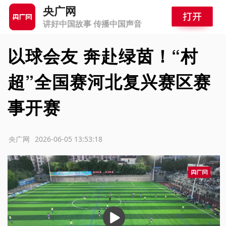
央广网
讲好中国故事 传播中国声音
以球会友 奔赴绿茵！“村
超”全国赛河北复兴赛区赛
事开赛
源：央广网
2026-06-05 13:53:18
播
放