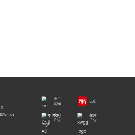
央广
云听
购物
平台
@cnr.cn
央广
象舞
广告
广告