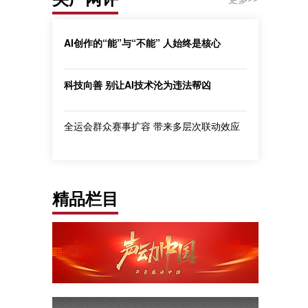
AI创作的“能”与“不能” 人始终是核心
科技向善 别让AI技术沦为违法帮凶
全运会群众赛事扩容 带来多层次联动效应
精品栏目