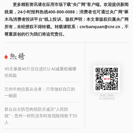
更多精彩资讯请在应用市场下载“央广网”客户端。欢迎提供新闻
线索，24小时报料热线400-800-0088；消费者也可通过央广网“啄
木鸟消费者投诉平台”线上投诉。版权声明：本文章版权归属央广网
所有，未经授权不得转载。转载请联系：cnrbanquan@cnr.cn，不
尊重原创的行为我们将追究责任。
45天暴瘦40斤后住进ICU AI减重暗藏哪
些风险
兰州牛肉拉面从业者：只管做好自己的
一碗面
长按二维码
关注精彩内容
群众自主防范构筑防灾减灾“人民防
线”：贵州一村民洗车时发现险情救下55
人