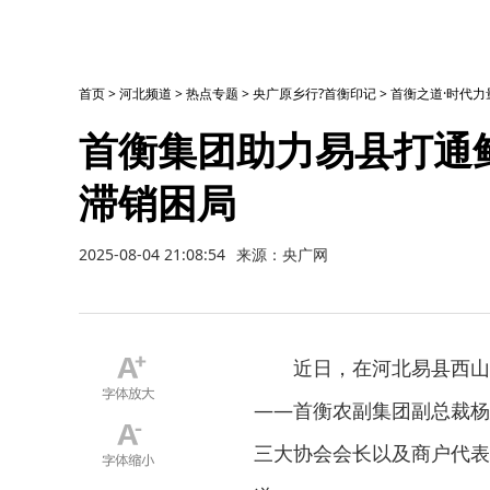
首页
>
河北频道
>
热点专题
>
央广原乡行?首衡印记
>
首衡之道·时代力
首衡集团助力易县打通
滞销困局
2025-08-04 21:08:54
来源：央广网
近日，在河北易县西山
——首衡农副集团副总裁杨
三大协会会长以及商户代表