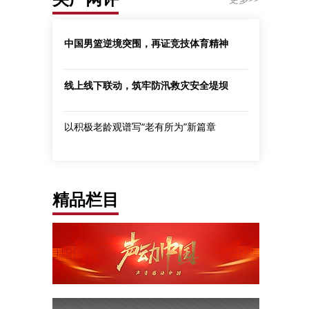
中国男篮逆境突围，再证竞技体育精神
线上线下联动，筑牢防汛救灾安全堤坝
以积极老龄观谱写“老有所为”新篇章
精品栏目