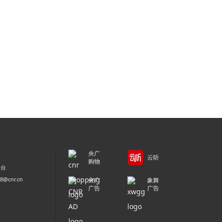
央广
云听
购物
平台
@cnr.cn
央广
象舞
广告
广告