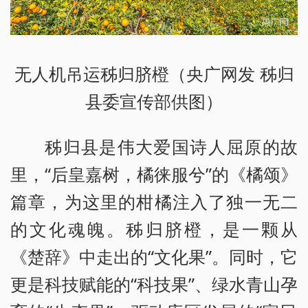
无人机吊运秭归脐橙（央广网发 秭归
县委宣传部供图）
秭归县是伟大爱国诗人屈原的故
里，“后皇嘉树，橘徕服兮”的《橘颂》
篇章，为这里的柑橘注入了独一无二
的文化魂魄。秭归脐橙，是一颗从
《楚辞》中走出的“文化果”。同时，它
更是科技赋能的“科技果”、绿水青山孕