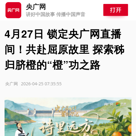
央广网
讲好中国故事 传播中国声音
4月27日 锁定央广网直播
间！共赴屈原故里 探索秭
归脐橙的“橙”功之路
源：央广网
2026-04-25 07:35:55