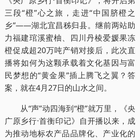
《央广原乡行·首衡印记》，将开启第
三段“橙”心之旅，走进“中国脐橙之
乡”——湖北宜昌秭归县。继前两站助
力福建琯溪蜜柚、四川丹棱爱媛果冻
橙促成超20万吨产销对接后，此次直
播将如何为这颗承载着文化基因与富
民梦想的“黄金果”插上腾飞之翼？答
案，就在4月27日的山水之间。
从“声”动四海到“橙”就万里，《央
广原乡行·首衡印记》自开播以来，成
为推动地标农产品品牌化、产业化的