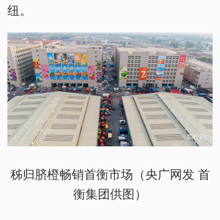
纽。
秭归脐橙畅销首衡市场（央广网发 首
衡集团供图）