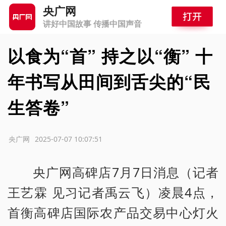
央广网
讲好中国故事 传播中国声音
以食为“首” 持之以“衡” 十
年书写从田间到舌尖的“民
生答卷”
源：央广网
2025-07-07 10:07:51
央广网高碑店7月7日消息（记者
王艺霖 见习记者禹云飞）凌晨4点，
首衡高碑店国际农产品交易中心灯火