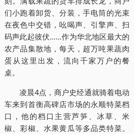
刻。满载果蔬的货车排成长龙，商户
们小跑着卸货、分装，手电筒的光束
在夜色中交错，吆喝声、引擎声、扫
码声此起彼伏……作为华北地区最大的
农产品集散地，每天，超万吨果蔬肉
蛋从这里出发，流向千家万户的餐
桌。
凌晨4点，商户史经通就骑着电动
车来到首衡高碑店市场的永顺特菜档
口，他的档口主营芦笋、冰草、米
椒、彩椒、水果黄瓜等多品类特菜。