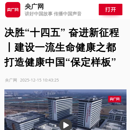
央广网
讲好中国故事 传播中国声音
决胜“十四五” 奋进新征程
丨建设一流生命健康之都
打造健康中国“保定样板”
源：央广网
2025-12-15 10:43:25
播
放