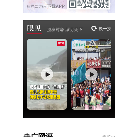
央广网评
更多>>