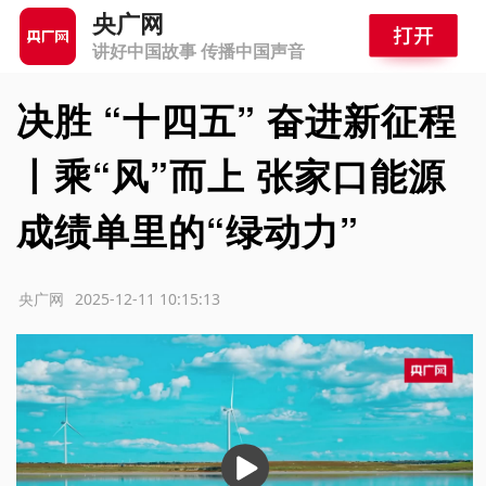
央广网
讲好中国故事 传播中国声音
决胜 “十四五” 奋进新征程
丨乘“风”而上 张家口能源
成绩单里的“绿动力”
源：央广网
2025-12-11 10:15:13
播
放