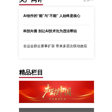
AI创作的“能”与“不能” 人始终是核心
科技向善 别让AI技术沦为违法帮凶
全运会群众赛事扩容 带来多层次联动效应
精品栏目