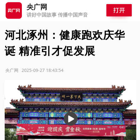
央广网
讲好中国故事 传播中国声音
河北涿州：健康跑欢庆华
诞 精准引才促发展
源：央广网
2025-09-27 18:43:54
播
放