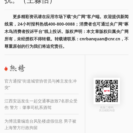
更多精彩资讯请在应用市场下载“央广网”客户端。欢迎提供新闻
线索，24小时报料热线400-800-0088；消费者也可通过央广网“啄
木鸟消费者投诉平台”线上投诉。版权声明：本文章版权归属央广网
所有，未经授权不得转载。转载请联系：cnrbanquan@cnr.cn，不
尊重原创的行为我们将追究责任。
官方通报“街道城管协管员与摊主发生冲
突”
江西安远发生一起交通事故致7名群众受
伤 警方：肇事司机系酒驾
长按二维码
关注精彩内容
为博流量编造台风坠楼虚假信息 男子被
上海警方行政拘留