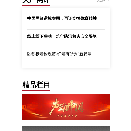
中国男篮逆境突围，再证竞技体育精神
线上线下联动，筑牢防汛救灾安全堤坝
以积极老龄观谱写“老有所为”新篇章
精品栏目