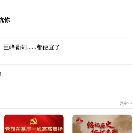
坑你
、巨峰葡萄……都便宜了
停
更多>>