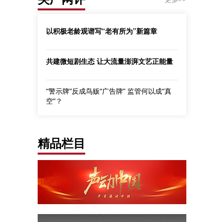
以积极老龄观谱写“老有所为”新篇章
共建微短剧生态 让大流量澎湃文艺正能量
“警示牌”反成鸟贩“广告牌” 监管何以成“真
空”？
精品栏目