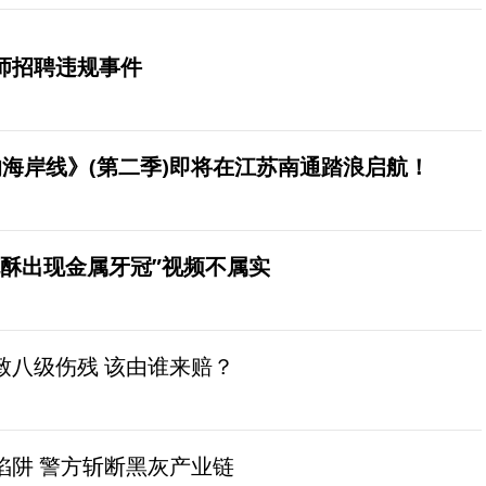
师招聘违规事件
海岸线》(第二季)即将在江苏南通踏浪启航！
桃酥出现金属牙冠”视频不属实
致八级伤残 该由谁来赔？
陷阱 警方斩断黑灰产业链