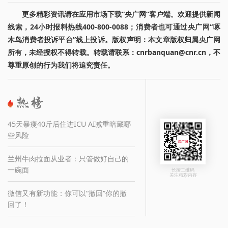
更多精彩资讯请在应用市场下载“央广网”客户端。欢迎提供新闻
线索，24小时报料热线400-800-0088；消费者也可通过央广网“啄
木鸟消费者投诉平台”线上投诉。版权声明：本文章版权归属央广网
所有，未经授权不得转载。转载请联系：cnrbanquan@cnr.cn，不
尊重原创的行为我们将追究责任。
45天暴瘦40斤后住进ICU AI减重暗藏哪
些风险
兰州牛肉拉面从业者：只管做好自己的
一碗面
长按二维码
关注精彩内容
微信又有新功能：你可以“撤回”你的撤
回了！