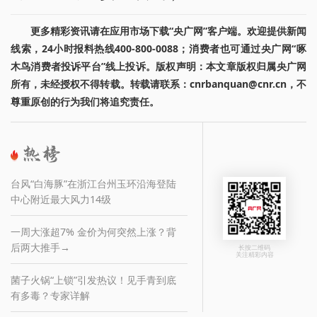
更多精彩资讯请在应用市场下载“央广网”客户端。欢迎提供新闻
线索，24小时报料热线400-800-0088；消费者也可通过央广网“啄
木鸟消费者投诉平台”线上投诉。版权声明：本文章版权归属央广网
所有，未经授权不得转载。转载请联系：cnrbanquan@cnr.cn，不
尊重原创的行为我们将追究责任。
台风“白海豚”在浙江台州玉环沿海登陆
中心附近最大风力14级
一周大涨超7% 金价为何突然上涨？背
后两大推手→
长按二维码
关注精彩内容
菌子火锅“上锁”引发热议！见手青到底
有多毒？专家详解