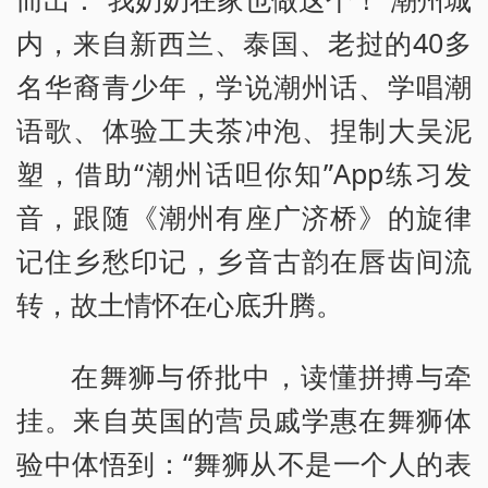
内，来自新西兰、泰国、老挝的40多
名华裔青少年，学说潮州话、学唱潮
语歌、体验工夫茶冲泡、捏制大吴泥
塑，借助“潮州话呾你知”App练习发
音，跟随《潮州有座广济桥》的旋律
记住乡愁印记，乡音古韵在唇齿间流
转，故土情怀在心底升腾。
在舞狮与侨批中，读懂拼搏与牵
挂。来自英国的营员戚学惠在舞狮体
验中体悟到：“舞狮从不是一个人的表