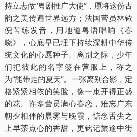
持立志做“粤剧推广大使”，愿将这份古
韵之美传遍世界远方；法国营员林铱
倪苦练发音，用地道粤语唱响《春
晓》，心底早已埋下持续深耕中华传
统文化的心愿种子。离别之际，少年
们把彼此的名字签在营服上，称之
为“能带走的夏天”。一张离别合影，定
格紧紧相依的笑脸，像一束开得正盛
的花。许多营员满心眷恋，难忘广东
朝夕相伴的晨雾与晚霞，惦念舌尖之
上早茶点心的香甜，更铭记旅途中街