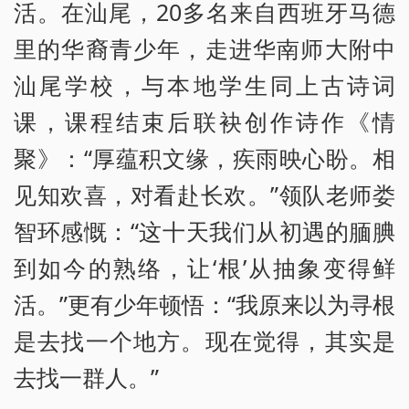
活。在汕尾，20多名来自西班牙马德
里的华裔青少年，走进华南师大附中
汕尾学校，与本地学生同上古诗词
课，课程结束后联袂创作诗作《情
聚》：“厚蕴积文缘，疾雨映心盼。相
见知欢喜，对看赴长欢。”领队老师娄
智环感慨：“这十天我们从初遇的腼腆
到如今的熟络，让‘根’从抽象变得鲜
活。”更有少年顿悟：“我原来以为寻根
是去找一个地方。现在觉得，其实是
去找一群人。”