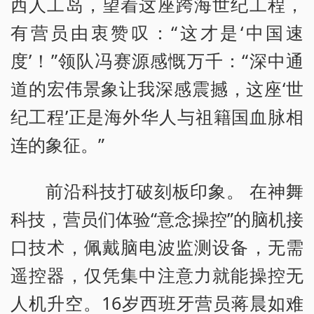
西人工岛，望着这座跨海世纪工程，
有营员由衷赞叹：“这才是‘中国速
度’！”领队冯赛源感慨万千：“深中通
道的宏伟景象让我深感震撼，这座‘世
纪工程’正是海外华人与祖籍国血脉相
连的象征。”
前沿科技打破刻板印象。 在神舞
科技，营员们体验“意念操控”的脑机接
口技术，佩戴脑电波监测设备，无需
遥控器，仅凭集中注意力就能操控无
人机升空。16岁西班牙营员蒋晨如难