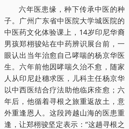
六年医患缘，种下传承中医的种
子。广州广东省中医院大学城医院的
中医药文化体验课上，14岁印尼华裔
男孩郑栩骏站在中药辨识展台前，一
眼认出当年治愈自己哮喘的杨京华医
生。六年前他因哮喘久治不愈，随家
人从印尼赴穗求医，儿科主任杨京华
以中西医结合疗法助他临床痊愈；六
年后，他循着寻根之旅重返故土，意
外重逢恩人。这段跨越山海的医患重
逢，让郑栩骏坚定表示：“这趟寻根之