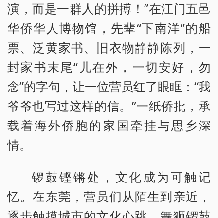
演，而是一群人的拼搏！”在江门五邑
华侨华人博物馆，先辈“下南洋”的船
票、泛黄家书、旧衣物静静陈列，一
封家书末尾“儿在外，一切安好，勿
念”的字句，让一位营员红了眼眶：“我
爷爷也写过这样的信。”一纸侨批，承
载着海外侨胞的家国牵挂与思乡深
情。
锣鼓铿锵处，文化成为可触记
忆。在东莞，营员们从陌生到亲近，
逐步触摸城市的文化心跳。舞狮锣鼓