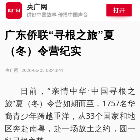
央广网
讲好中国故事 传播中国声音
广东侨联“寻根之旅”夏
（冬）令营纪实
源：央广网
2026-06-05 08:43:41
日前，“亲情中华·中国寻根之
旅”夏（冬）令营如期而至，1757名华
裔青少年跨越重洋，从33个国家和地
区奔赴南粤，赴一场故土之约，圆一