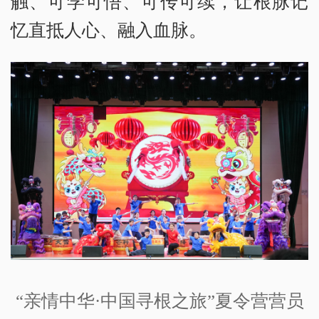
触、可学可悟、可传可续，让根脉记
忆直抵人心、融入血脉。
“亲情中华·中国寻根之旅”夏令营营员