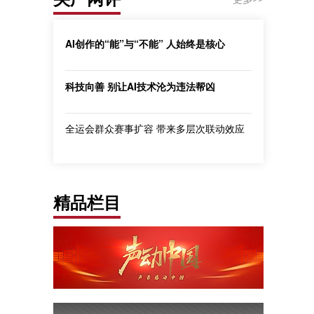
AI创作的“能”与“不能” 人始终是核心
科技向善 别让AI技术沦为违法帮凶
全运会群众赛事扩容 带来多层次联动效应
精品栏目