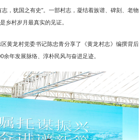
有志，犹国之有史”。一部村志，凝结着族谱、碑刻、老物
是乡村岁月最真实的见证。
德区黄龙村党委书记陈忠青分享了《黄龙村志》编撰背后
00余年发展脉络、淳朴民风与奋进足迹。