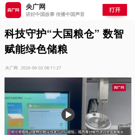
央广网
讲好中国故事 传播中国声音
科技守护“大国粮仓” 数智
赋能绿色储粮
源：央广网
2026-06-02 08:11:27
播
放