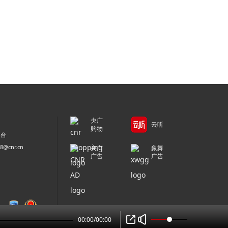
央广
云听
购物
平台
@cnr.cn
央广
象舞
广告
广告
00:00
/
00:00