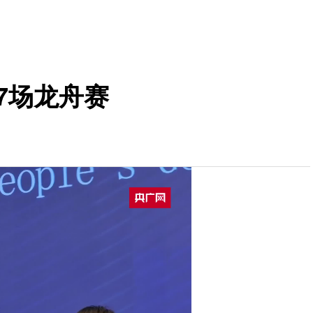
7场龙舟赛