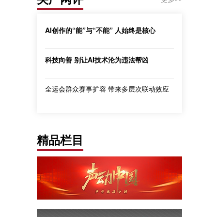
AI创作的“能”与“不能” 人始终是核心
科技向善 别让AI技术沦为违法帮凶
全运会群众赛事扩容 带来多层次联动效应
精品栏目