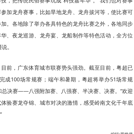
科技，把传统民俗赛事玩成“科技嘉年华”。“我们也对赛事
群参加龙舟赛事，比如旱地龙舟、龙舟拔河等，使比赛可
参加。各地除了举办各具特色的龙舟比赛之外，各地同步
年华、夜龙巡游、龙舟宴、龙船制作等特色活动，全方位
瑾说。
，目前，广东体育城市联赛势头强劲。截至目前，粤超已
已完成100场常规赛；端午和暑期，粤超将举办51场常规
和总决赛——八强附加赛、八强赛、半决赛、决赛。“欢迎
式体验赛龙夺锦、城市对决的激情，感受岭南文化千年底
”