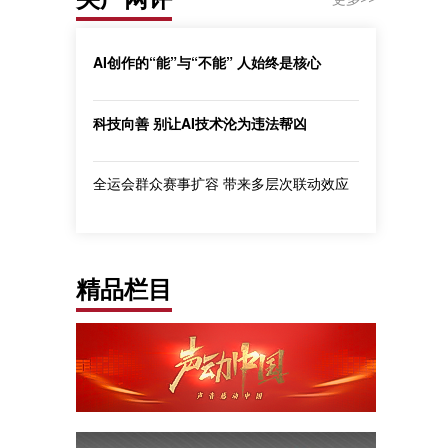
AI创作的“能”与“不能” 人始终是核心
科技向善 别让AI技术沦为违法帮凶
全运会群众赛事扩容 带来多层次联动效应
精品栏目