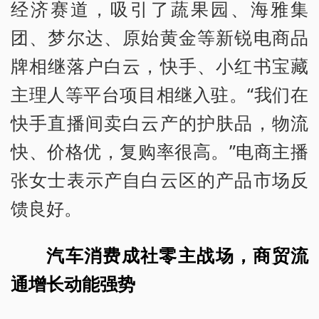
经济赛道，吸引了蔬果园、海雅集
团、梦尔达、原始黄金等新锐电商品
牌相继落户白云，快手、小红书宝藏
主理人等平台项目相继入驻。“我们在
快手直播间卖白云产的护肤品，物流
快、价格优，复购率很高。”电商主播
张女士表示产自白云区的产品市场反
馈良好。
汽车消费成社零主战场，商贸流
通增长动能强势