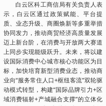
白云区科工商信局有关负责人表
示，白云区通过政策赋能、平台提
质、业态升级、商圈焕新等多重举措
协同发力，推动商贸经济高质量发展
迈上新台阶，在消费与开放两大赛道
上同步实现能级跃升。未来，将以建
设国际消费中心城市核心功能区为目
标，加快培育新型消费业态，推动商
业向“服务常住人口+枢纽客流”双轮驱
动模式转型，构建“国际品牌引力+区
域消费辐射+产城融合支撑”的立体化