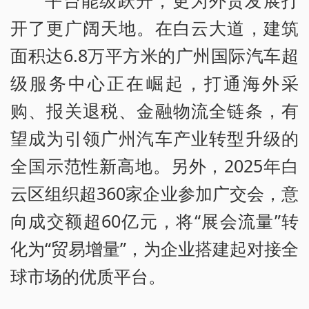
开了更广阔天地。在白云大道，建筑
面积达6.8万平方米的广州国际汽车超
级服务中心正在崛起，打通海外采
购、报关退税、金融物流全链条，有
望成为引领广州汽车产业转型升级的
全国示范性新高地。另外，2025年白
云区组织超360家企业参加广交会，意
向成交额超60亿元，将“展会流量”转
化为“贸易增量”，为企业搭建起对接全
球市场的优质平台。