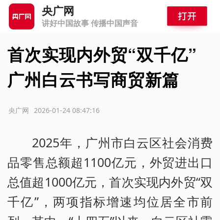
央广网
讲好中国故事 传播中国声音
首次实现内外贸“双千亿”
广州白云书写商贸新篇
源：央广网
2026-01-24 08:47:16
2025年，广州市白云区社会消费
品零售总额超1100亿元，外贸进出口
总值超1000亿元，首次实现内外贸“双
千亿”，两项指标增速均位居全市前