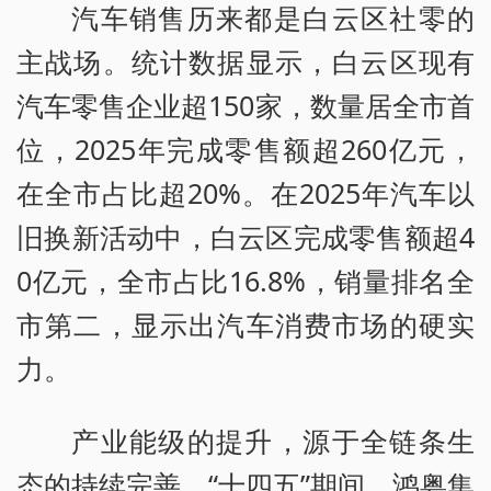
汽车销售历来都是白云区社零的
主战场。统计数据显示，白云区现有
汽车零售企业超150家，数量居全市首
位，2025年完成零售额超260亿元，
在全市占比超20%。在2025年汽车以
旧换新活动中，白云区完成零售额超4
0亿元，全市占比16.8%，销量排名全
市第二，显示出汽车消费市场的硬实
力。
产业能级的提升，源于全链条生
态的持续完善。“十四五”期间，鸿粤集