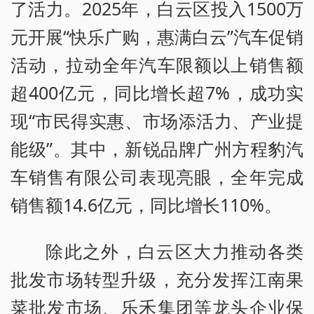
了活力。2025年，白云区投入1500万
元开展“快乐广购，惠满白云”汽车促销
活动，拉动全年汽车限额以上销售额
超400亿元，同比增长超7%，成功实
现“市民得实惠、市场添活力、产业提
能级”。其中，新锐品牌广州方程豹汽
车销售有限公司表现亮眼，全年完成
销售额14.6亿元，同比增长110%。
除此之外，白云区大力推动各类
批发市场转型升级，充分发挥江南果
菜批发市场、乐禾集团等龙头企业保