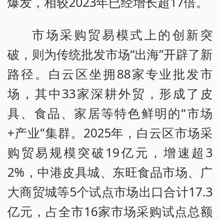
爆发，相较2023年已经增长超17倍。
市场采购贸易模式上的创新突
破，则为传统批发市场“出海”开辟了新
路径。白云区坐拥88家专业批发市
场，其中33家深耕外贸，形成了皮
具、食品、家居等特色鲜明的“市场
+产业”集群。2025年，白云区市场采
购贸易规模突破19亿元，增速超3
2%，中港皮具城、东旺食品市场、广
大商贸城等5个试点市场出口合计17.3
亿元，占全市16家市场采购试点总额