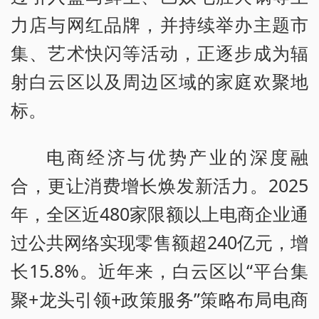
力店与网红品牌，并持续举办主题市
集、艺术快闪等活动，正逐步成为辐
射白云区以及周边区域的家庭欢聚地
标。
电商经济与优势产业的深度融
合，更让消费增长焕发新活力。2025
年，全区近480家限额以上电商企业通
过公共网络实现零售额超240亿元，增
长15.8%。近年来，白云区以“平台集
聚+龙头引领+政策服务”策略布局电商