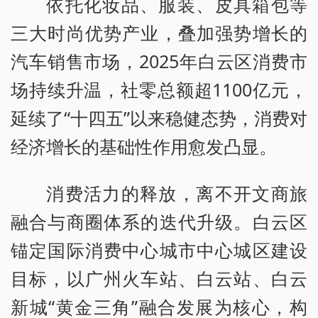
依托化妆品、服装、皮具箱包等
三大时尚优势产业，叠加强势增长的
汽车销售市场，2025年白云区消费市
场持续升温，社零总额超1100亿元，
延续了“十四五”以来稳健态势，消费对
经济增长的基础性作用愈发凸显。
消费活力的释放，离不开文商旅
融合与商圈体系的迭代升级。白云区
锚定国际消费中心城市中心城区建设
目标，以广州火车站、白云站、白云
新城“黄金三角”融合发展为核心，构