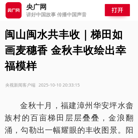
央广网
讲好中国故事 传播中国声音
闽山闽水共丰收｜梯田如
画麦穗香 金秋丰收绘出幸
福模样
源：央视新闻客户端
2025-10-10 20:33:15
金秋十月，福建漳州华安坪水畲
族村的百亩梯田层层叠叠，金浪翻
涌，勾勒出一幅耀眼的丰收图景。阳