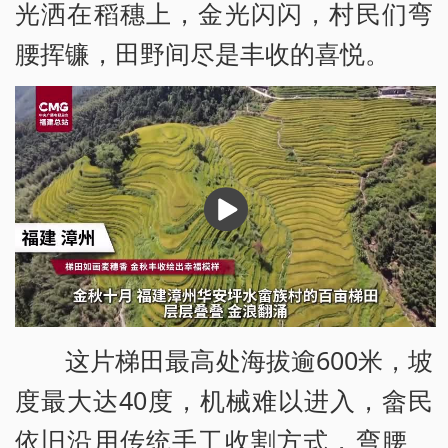
光洒在稻穗上，金光闪闪，村民们弯
腰挥镰，田野间尽是丰收的喜悦。
播
放
这片梯田最高处海拔逾600米，坡
度最大达40度，机械难以进入，畲民
依旧沿用传统手工收割方式，弯腰、