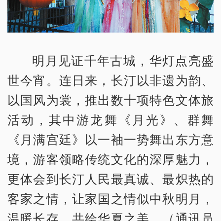
明月见证千年古城，华灯点亮盛
世今宵。连日来，长汀以非遗为韵、
以国风为裳，推出数十项特色文体旅
活动，其中游龙舞《月光》、群舞
《月满宫廷》以一袖一势舞出东方意
境，游客领略传统文化的深厚魅力，
更体会到长汀人民最真诚、最炽热的
客家之情，让家国之情似中秋明月，
温暖长存，共绘华夏之美。（通讯员