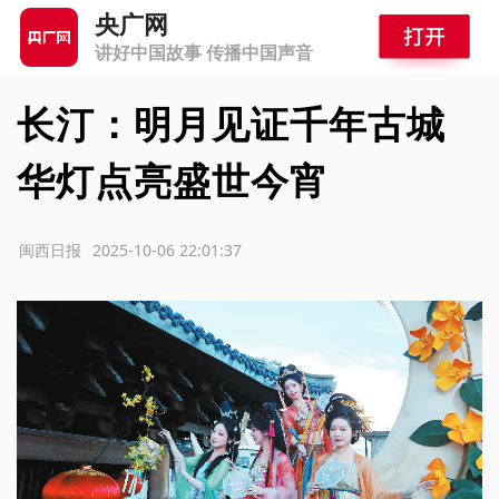
央广网
讲好中国故事 传播中国声音
长汀：明月见证千年古城
华灯点亮盛世今宵
源：闽西日报
2025-10-06 22:01:37