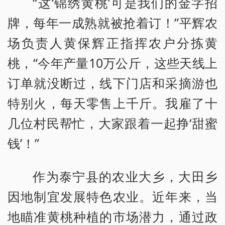
“这‘锦绣黄桃’可是我们的金字招
牌，每年一成熟就被抢着订！”平辉农
场负责人黄保辉正指挥农户分拣黄
桃，“今年产量10万公斤，这些天线上
订单就没断过，线下门店和采摘游也
特别火，每天零售上千斤。我雇了十
几位村民帮忙，大家跟着一起挣‘甜蜜
钱’！”
作为泰宁县的农业大乡，大田乡
因地制宜发展特色农业。近年来，当
地瞄准黄桃种植的市场潜力，通过政