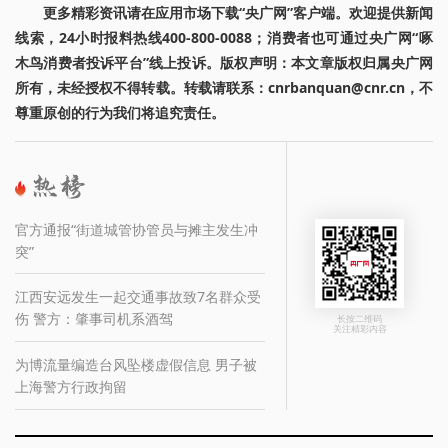
更多精彩资讯请在应用市场下载“央广网”客户端。欢迎提供新闻
线索，24小时报料热线400-800-0088；消费者也可通过央广网“啄
木鸟消费者投诉平台”线上投诉。版权声明：本文章版权归属央广网
所有，未经授权不得转载。转载请联系：cnrbanquan@cnr.cn，不
尊重原创的行为我们将追究责任。
官方通报“街道城管协管员与摊主发生冲
突”
江西安远发生一起交通事故致7名群众受
伤 警方：肇事司机系酒驾
长按二维码
关注精彩内容
为博流量编造台风坠楼虚假信息 男子被
上海警方行政拘留