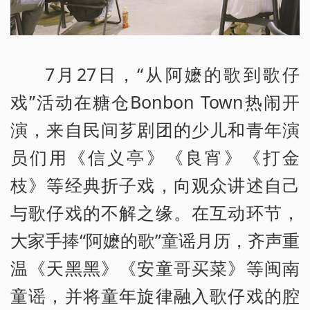
7月27日，“从阿嬷的歌到歌仔
戏”活动在糖仓Bonbon Town热闹开
演，来自民间芗剧团的少儿和青年演
员们用《信义亭》《良宵》《打金
枝》等经典折子戏，向观众讲述自己
与歌仔戏的不解之缘。在互动环节，
大家手捧“阿嬷的歌”童谣月历，齐声重
温《天黑黑》《安童哥买菜》等闽南
童谣，并将童年旋律融入歌仔戏的腔