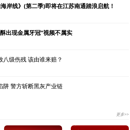
海岸线》(第二季)即将在江苏南通踏浪启航！
桃酥出现金属牙冠”视频不属实
致八级伤残 该由谁来赔？
陷阱 警方斩断黑灰产业链
更多>>