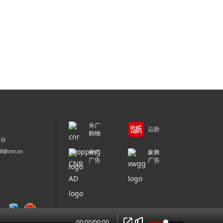
央广
云听
购物
平台
@cnr.cn
央广
象舞
广告
广告
00:00
/
00:00