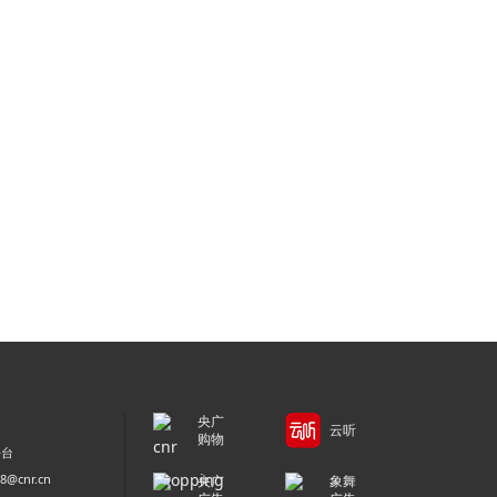
央广
云听
购物
平台
@cnr.cn
央广
象舞