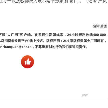
让每一次接驳都成为展示南平形象的“窗口”。（记者 严岚
编辑:龚雯
“央广网”客户端。欢迎提供新闻线索，24小时报料热线400-800-
啄木鸟消费者投诉平台”线上投诉。版权声明：本文章版权归属央广网所有，
banquan@cnr.cn，不尊重原创的行为我们将追究责任。