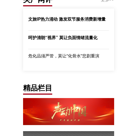
文旅IP热力涌动 激发双节服务消费新增量
呵护清朗“视界” 莫让负面情绪流量化
危化品须严管，莫让“化骨水”悲剧重演
精品栏目