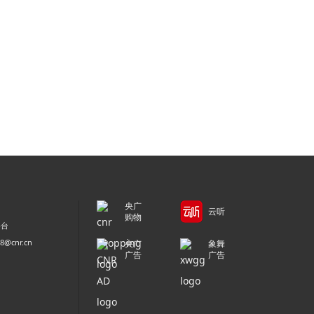
央广
云听
购物
平台
@cnr.cn
央广
象舞
广告
广告