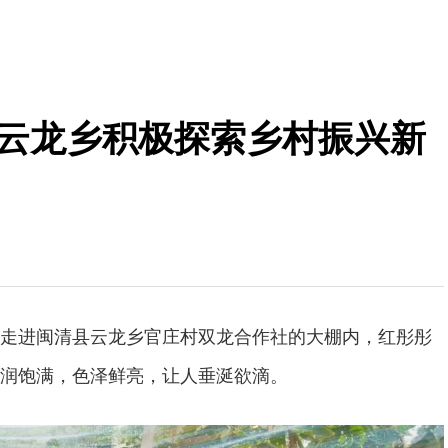
清云龙乡积极探索乡村振兴新
走进闽清县云龙乡官庄村双龙合作社的大棚内，红彤彤
润饱满，色泽鲜亮，让人垂涎欲滴。