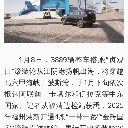
1月8日，3889辆整车搭乘“贞观
口”滚装轮从江阴港扬帆出海，将穿越
马六甲海峡、波斯湾，于1月下旬依次
抵达阿联酋、卡塔尔和伊拉克等中东
国家。记者从福清边检站获悉，2025
年福州港新开通4条“一带一路”“金砖国
家”滚装直航航线，累计开出滚装轮20