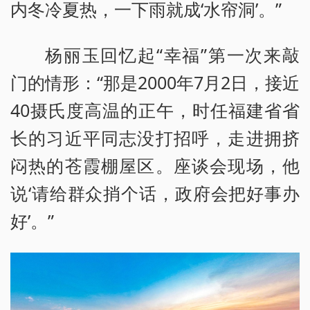
内冬冷夏热，一下雨就成‘水帘洞’。”
杨丽玉回忆起“幸福”第一次来敲
门的情形：“那是2000年7月2日，接近
40摄氏度高温的正午，时任福建省省
长的习近平同志没打招呼，走进拥挤
闷热的苍霞棚屋区。座谈会现场，他
说‘请给群众捎个话，政府会把好事办
好’。”