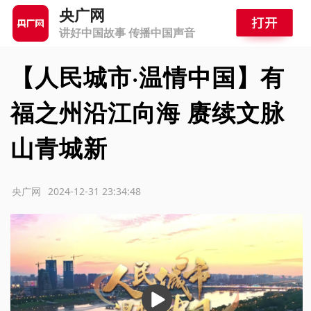
央广网
讲好中国故事 传播中国声音
【人民城市·温情中国】有
福之州沿江向海 赓续文脉
山青城新
源：央广网
2024-12-31 23:34:48
播
放