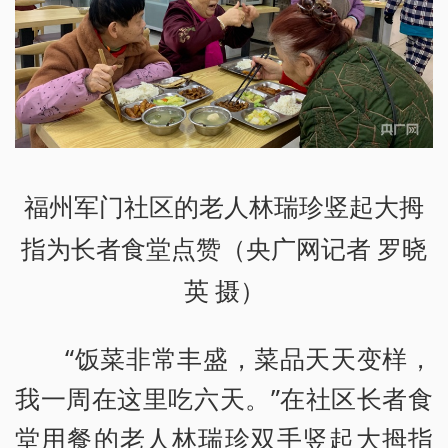
福州军门社区的老人林瑞珍竖起大拇
指为长者食堂点赞（央广网记者 罗晓
英 摄）
“饭菜非常丰盛，菜品天天变样，
我一周在这里吃六天。”在社区长者食
堂用餐的老人林瑞珍双手竖起大拇指