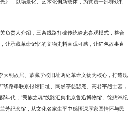
光》，以场景化、艺术化创新载体，为党员干部群众打
关负责人介绍，三条线路打破传统静态参观模式，整合
，让承载革命记忆的文物史料直观可感，让红色故事直
京李大钊故居、蒙藏学校旧址两处革命文物为核心，打造现
声”线路串联京报馆旧址、陶然亭慈悲庵、高君宇烈士墓，
醒年代；“民族之魂”线路汇集北京鲁迅博物馆、徐悲鸿纪
兰芳纪念馆，从文化名家生平中感悟深厚家国情怀与民