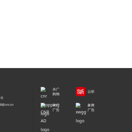
央广
云听
购物
平台
@cnr.cn
央广
象舞
广告
广告