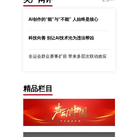
AI创作的“能”与“不能” 人始终是核心
科技向善 别让AI技术沦为违法帮凶
全运会群众赛事扩容 带来多层次联动效应
精品栏目