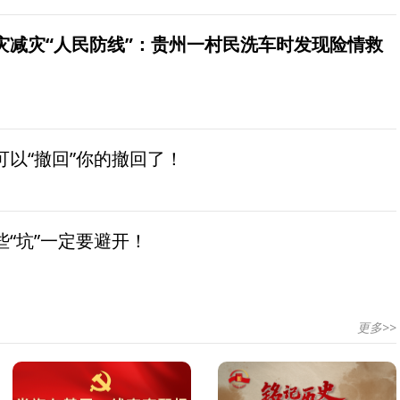
灾减灾“人民防线”：贵州一村民洗车时发现险情救
以“撤回”你的撤回了！
“坑”一定要避开！
更多>>