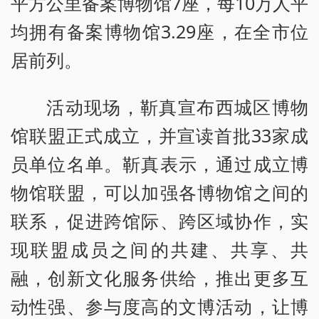
平方公里备案博物馆7座，每10万人平
均拥有备案博物馆3.29座，在全市位
居前列。
活动现场，靳真宣布西城区博物
馆联盟正式成立，并宣读首批33家成
员单位名单。靳真表示，通过成立博
物馆联盟，可以加强各博物馆之间的
联系，促进跨馆际、跨区域协作，实
现联盟成员之间的共建、共享、共
融，创新文化服务供给，推出更多互
动性强、参与度高的文博活动，让博