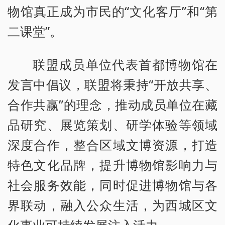
物馆真正成为市民的“文化客厅”和“第
二课堂”。
联盟成员单位代表首都博物馆在
发言中倡议，联盟将秉持“开放共享、
合作共赢”的理念，推动成员单位在藏
品研究、展览策划、研学体验等领域
深度合作，整合区域文博资源，打造
特色文化品牌，提升博物馆影响力与
社会服务效能，同时促进博物馆与各
界联动，融入公众生活，为西城区文