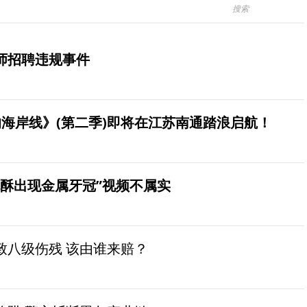
师招聘违规事件
海岸线》(第二季)即将在江苏南通踏浪启航！
桃酥出现金属牙冠”视频不属实
致八级伤残 该由谁来赔？