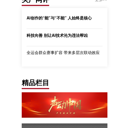
AI创作的“能”与“不能” 人始终是核心
科技向善 别让AI技术沦为违法帮凶
全运会群众赛事扩容 带来多层次联动效应
精品栏目