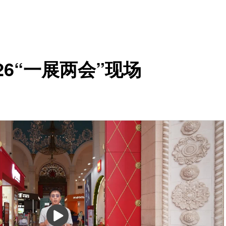
6“一展两会”现场
播
放