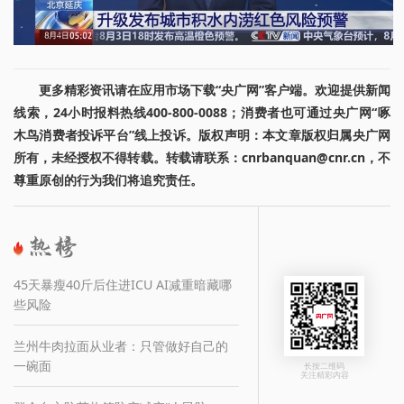
更多精彩资讯请在应用市场下载“央广网”客户端。欢迎提供新闻
线索，24小时报料热线400-800-0088；消费者也可通过央广网“啄
木鸟消费者投诉平台”线上投诉。版权声明：本文章版权归属央广网
所有，未经授权不得转载。转载请联系：cnrbanquan@cnr.cn，不
尊重原创的行为我们将追究责任。
45天暴瘦40斤后住进ICU AI减重暗藏哪
些风险
兰州牛肉拉面从业者：只管做好自己的
一碗面
长按二维码
关注精彩内容