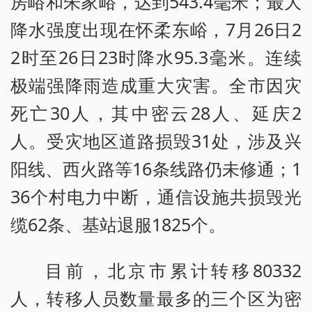
房峪和朱家峪，达到543.4毫米；最大
降水强度出现在怀柔东峪，7月26日2
2时至26日23时降水95.3毫米。连续
极端强降雨造成重大灾害。全市因灾
死亡30人，其中密云28人、延庆2
人。受灾地区道路损毁31处，涉及兴
阳线、西火路等16条线路仍未修通；1
36个村电力中断，通信设施共损毁光
缆62条、基站退服1825个。
目前，北京市累计转移80332
人，转移人员数量最多的三个区为密