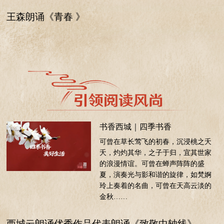
王森朗诵《青春 》
书香西城｜四季书香
可曾在草长莺飞的初春，沉浸桃之夭
夭，灼灼其华，之子于归，宜其世家
的浪漫情谊。可曾在蝉声阵阵的盛
夏，演奏光与影和谐的旋律，如梵婀
玲上奏着的名曲，可曾在天高云淡的
金秋……
西城云朗诵优秀作品代表朗诵《致敬中轴线》