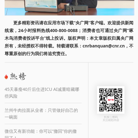
更多精彩资讯请在应用市场下载“央广网”客户端。欢迎提供新闻
线索，24小时报料热线400-800-0088；消费者也可通过央广网“啄
木鸟消费者投诉平台”线上投诉。版权声明：本文章版权归属央广网
所有，未经授权不得转载。转载请联系：cnrbanquan@cnr.cn，不
尊重原创的行为我们将追究责任。
45天暴瘦40斤后住进ICU AI减重暗藏哪
些风险
兰州牛肉拉面从业者：只管做好自己的
一碗面
长按二维码
关注精彩内容
微信又有新功能：你可以“撤回”你的撤
回了！