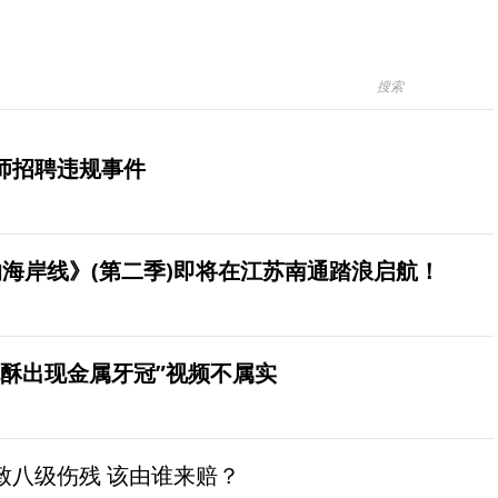
师招聘违规事件
海岸线》(第二季)即将在江苏南通踏浪启航！
桃酥出现金属牙冠”视频不属实
致八级伤残 该由谁来赔？