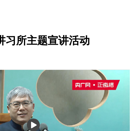
讲习所主题宣讲活动
播
放