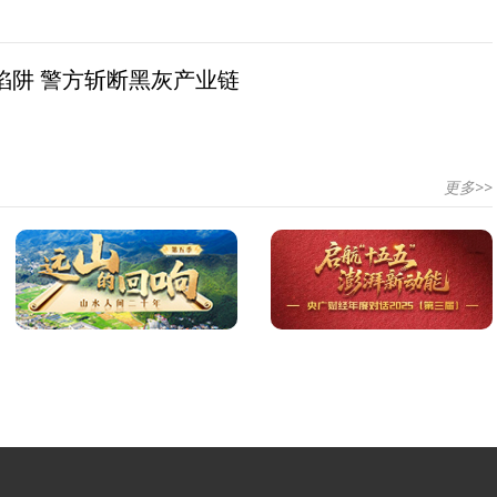
陷阱 警方斩断黑灰产业链
更多>>