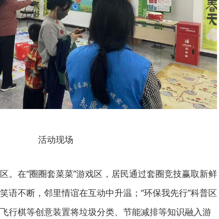
活动现场
区。在“圈圈套菜菜”游戏区，居民通过套圈竞技赢取新鲜
笑语不断，邻里情谊在互动中升温；“环保我先行”科普区
飞行棋等创意装置将垃圾分类、节能减排等知识融入游