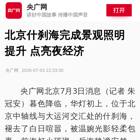
央广网
讲好中国故事 传播中国声音
北京什刹海完成景观照明
提升 点亮夜经济
源：央广网
2026-07-03 22:33:30
央广网北京7月3日消息（记者 朱
冠安）暮色降临，华灯初上，位于北
京中轴线与大运河交汇处的什刹海，
褪去了白日喧嚣，被温婉光影轻柔包