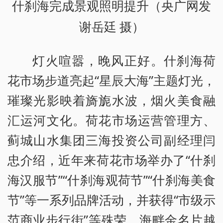
什刹海完成景观照明提升（央广网发
谢岳廷 摄）
灯火喧嚣，晚风正好。什刹海荷
花市场步道亮起“星辰大海”主题灯光，
璀璨光影映着旖旎水波，烟火美食融
汇运河文化。荷花市场运营管理方、
蓟城山水集团三海投资公司副经理闫
忠介绍，近年来荷花市场举办了“什刹
海汉服节”“什刹海观荷节”“什刹海美食
节”等一系列品牌活动，并获得“市级示
范商业步行街”等殊荣，海畔金名片越