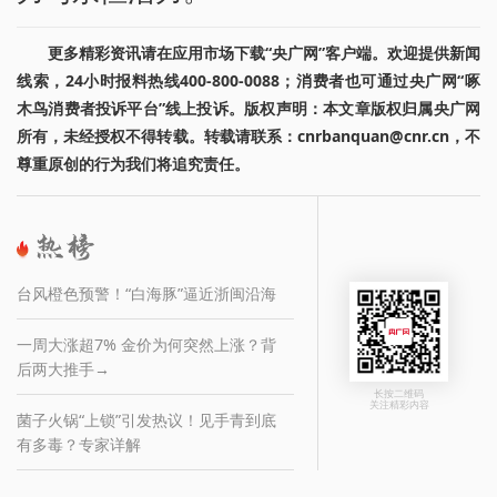
更多精彩资讯请在应用市场下载“央广网”客户端。欢迎提供新闻
线索，24小时报料热线400-800-0088；消费者也可通过央广网“啄
木鸟消费者投诉平台”线上投诉。版权声明：本文章版权归属央广网
所有，未经授权不得转载。转载请联系：cnrbanquan@cnr.cn，不
尊重原创的行为我们将追究责任。
台风橙色预警！“白海豚”逼近浙闽沿海
一周大涨超7% 金价为何突然上涨？背
后两大推手→
长按二维码
关注精彩内容
菌子火锅“上锁”引发热议！见手青到底
有多毒？专家详解